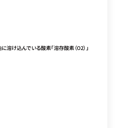
油に溶け込んでいる酸素「溶存酸素（O2）」