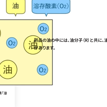
新品の油の中には、油分子（R）と共に、
があります。
素「溶