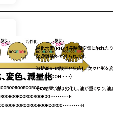
炭化水素(RH)は長時間空気に触れた
な遊離基R・が作られます。
遊離基R・は酸素と反応し、次々と形を
ます。（ROOH……）
その結果、油は劣化し、油が重くなり、