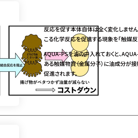
反応を促す本体自体は全く変化しません
こる化学反応を促進する現象を「触媒反
AQUA-PSを油の中入れておくと、AQ
ある触媒物質（金属分子）に油成分が接
促進されます。